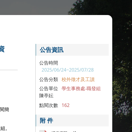
資
公告資訊
公告時間
2025/06/24~2025/07/28
公告分類
校外徵才及工讀
公告單位
學生事務處-職發組
陳亭妘
點閱次數
162
參閱簡
附 件
廣組。