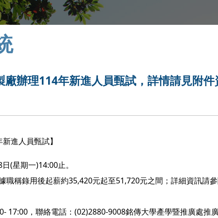
統
廠辦理114年新進人員甄試，詳情請見附件
4年新進人員甄試】
8日(星期一)14:00止。
稱錄用後起薪約35,420元起至51,720元之間；詳細資訊請
00- 17:00，聯絡電話：(02)2880-9008銘傳大學產學暨推廣處推