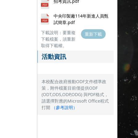
招考資訊.pdf
中央印製廠114年新進人員甄
試簡章.pdf
下載說明：要重複
重新下載
下載檔案，須重新
取得下載權。
活動資訊
本校配合政府推動ODF文件標準政
策，附件檔案目前僅提供ODF
(ODT,ODS,ODP,ODG) 與PDF格式，
請選擇對應的Microsoft Office程式
打開
（
參考說明
）