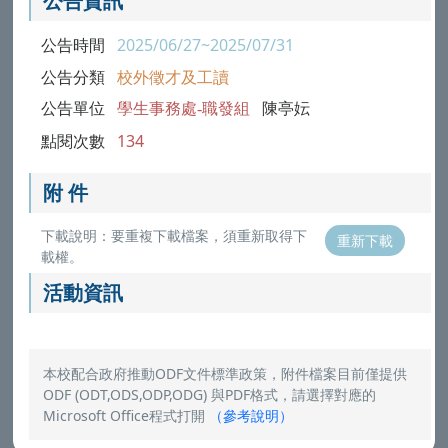
公告資訊
公告時間
2025/06/27~2025/07/31
公告分類
校外徵才及工讀
公告單位
學生事務處-職發組
陳亭妘
點閱次數
134
附 件
下載說明：要重複下載檔案，須重新取得下
重新下載
載權。
活動資訊
本校配合政府推動ODF文件標準政策，附件檔案目前僅提供
ODF (ODT,ODS,ODP,ODG) 與PDF格式，請選擇對應的
Microsoft Office程式打開
（
參考說明
）