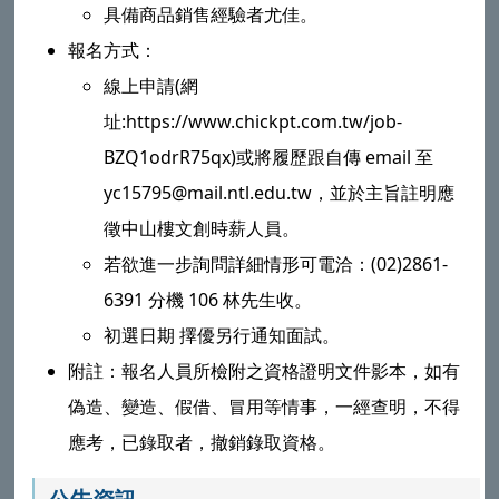
具備商品銷售經驗者尤佳。
報名方式：
線上申請(網
址:https://www.chickpt.com.tw/job-
BZQ1odrR75qx)或將履歷跟自傳 email 至
yc15795@mail.ntl.edu.tw，並於主旨註明應
徵中山樓文創時薪人員。
若欲進一步詢問詳細情形可電洽：(02)2861-
6391 分機 106 林先生收。
初選日期 擇優另行通知面試。
附註：報名人員所檢附之資格證明文件影本，如有
偽造、變造、假借、冒用等情事，一經查明，不得
應考，已錄取者，撤銷錄取資格。