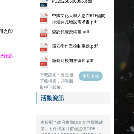
PU20250600096.ods
中國文化大學大恩館B1F隔間
排煙開孔增設需求書.pdf
同之印
委託代理授權書.pdf
環安衛作業控制重點.pdf
紀錄影
廠商到校開會須知.pdf
下載說明：要重複
重新下載
下載檔案，須重新
取得下載權。
活動資訊
本校配合政府推動ODF文件標準政
策，附件檔案目前僅提供ODF