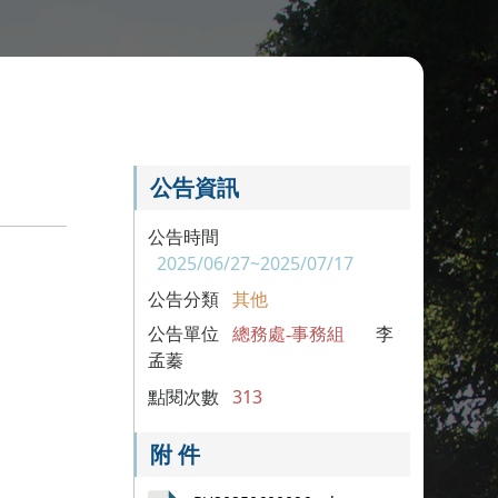
公告資訊
公告時間
2025/06/27~2025/07/17
公告分類
其他
公告單位
總務處-事務組
李
孟蓁
點閱次數
313
附 件