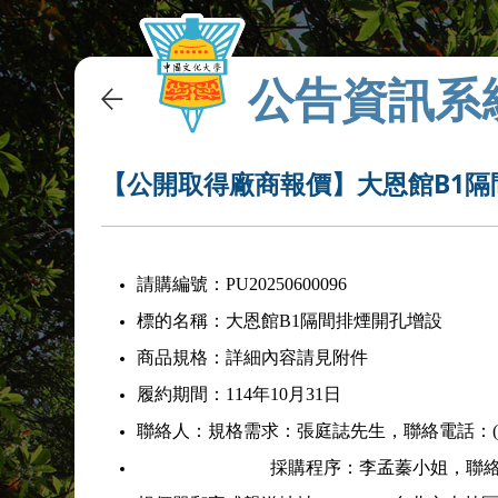
公告資訊系
【公開取得廠商報價】大恩館B1隔
請購編號：PU20250600096
標的名稱：大恩館B1隔間排煙開孔增設
商品規格：詳細內容請見附件
履約期間：114年10月31日
聯絡人：規格需求：張庭誌先生，聯絡電話：(02)28
採購程序：李孟蓁小姐，聯絡電話：(02)2