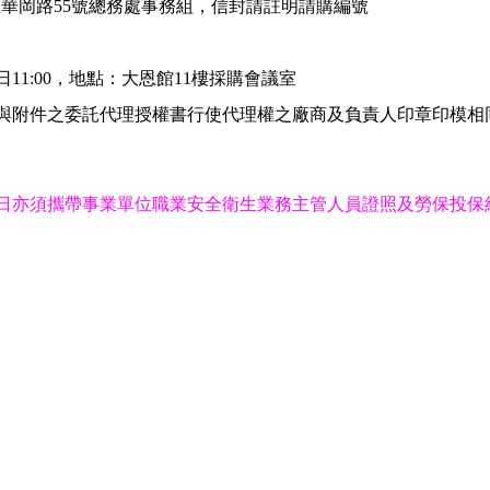
林區華岡路55號總務處事務組，信封請註明請購編號
日11:00，地點：大恩館11樓採購會議室
與附件之委託代理授權書行使代理權之廠商及負責人印章印模相
日亦須攜帶事業單位職業安全衛生業務主管人員證照及勞保投保