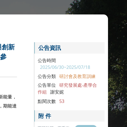
與創新
公告資訊
名參
公告時間
2025/06/30~2025/07/18
公告分類
研討會及教育訓練
公告單位
研究發展處-產學合
作組
謝安妮
新能量，
點閱次數
53
，期能達
附 件