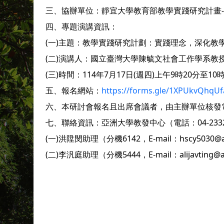
三、協辦單位：靜宜大學教育部教學實踐研究計畫
四、專題演講資訊：
(一)主題：教學實踐研究計劃：實踐理念，深化教
(二)演講人：國立臺灣大學陳毓文社會工作學系教
(三)時間：114年7月17日(週四)上午9時20分至10
五、報名網站：
https://forms.gle/1XPUkvQhqU
六、本研討會報名且出席會議者，由主辦單位核發
七、聯絡資訊：亞洲大學教發中心（電話：04-2332
(一)洪陞閔助理（分機6142，E-mail：hscy5030@as
(二)李汎庭助理（分機5444，E-mail：alijavting@a