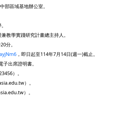
-中部區域基地辦公室。
學。
授兼教學實踐研究計畫總主持人。
時20分。
fayjNm6
，即日起至114年7月14日(週一)截止。
電子出席證明書。
3456）。
ia.edu.tw）。
sia.edu.tw）。