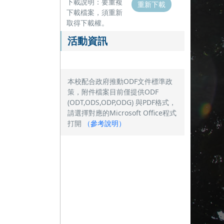
下載說明：要重複
重新下載
下載檔案，須重新
取得下載權。
活動資訊
本校配合政府推動ODF文件標準政
策，附件檔案目前僅提供ODF
(ODT,ODS,ODP,ODG) 與PDF格式，
請選擇對應的Microsoft Office程式
打開
（
參考說明
）