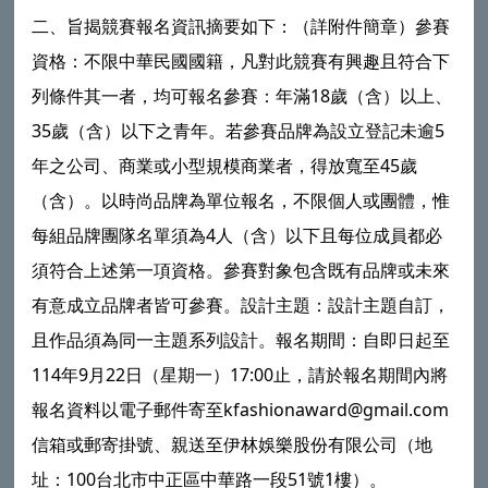
二、旨揭競賽報名資訊摘要如下：（詳附件簡章）參賽
資格：不限中華民國國籍，凡對此競賽有興趣且符合下
列條件其一者，均可報名參賽：年滿18歲（含）以上、
35歲（含）以下之青年。若參賽品牌為設立登記未逾5
年之公司、商業或小型規模商業者，得放寬至45歲
（含）。以時尚品牌為單位報名，不限個人或團體，惟
每組品牌團隊名單須為4人（含）以下且每位成員都必
須符合上述第一項資格。參賽對象包含既有品牌或未來
有意成立品牌者皆可參賽。設計主題：設計主題自訂，
且作品須為同一主題系列設計。報名期間：自即日起至
114年9月22日（星期一）17:00止，請於報名期間內將
報名資料以電子郵件寄至kfashionaward@gmail.com
信箱或郵寄掛號、親送至伊林娛樂股份有限公司（地
址：100台北市中正區中華路一段51號1樓）。