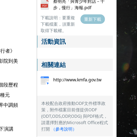
蔡明亮「與青少年對話－十
步，慢行」海報.pdf
下載說明：要重複
重新下載
下載檔案，須重新
取得下載權。
活動資訊
《行者》
影院到美
相關連結
http://www.kmfa.gov.tw
階段歷程
各種元
本校配合政府推動ODF文件標準政
界中調頻
策，附件檔案目前僅提供ODF
(ODT,ODS,ODP,ODG) 與PDF格式，
請選擇對應的Microsoft Office程式
打開
（
參考說明
）
下演講