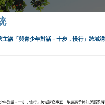
統
演主講「與青少年對話－十步，慢行」跨域
少年對話－十步，慢行」跨域講座事宜，敬請惠予轉知所屬系所