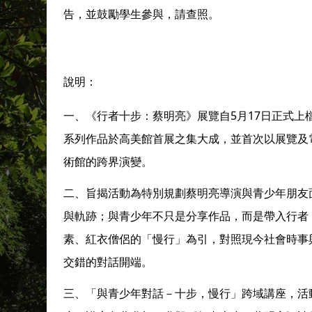
告，並鼓勵學生參與，請查照。
說明：
5
17
一、《行者十步：蔡明亮》展覽自
月
日正式上
系列作品於高美館首展之集大成，並首次以展覽及
術館的跨界演變。
二、旨揭活動為特別規劃蔡明亮導演與青少年朋友
與軌跡；與青少年不只是分享作品，而是帶入行者
素、紅衣僧侶的「慢行」為引，對照現今社會時事
交錯的對話開端。
三、「與青少年對話－十步，慢行」跨域講座，活