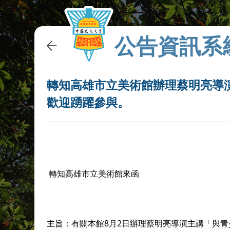
公告資訊系
轉知高雄市立美術館辦理蔡明亮導
歡迎踴躍參與。
轉知高
雄市立美術館來函
8
2
主旨：有關本館
月
日辦理蔡明亮導演主講「與青