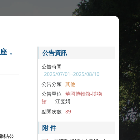
講座，
公告資訊
公告時間
2025/07/01~2025/08/10
公告分類
其他
公告單位
華岡博物館-博物
館
江雯娟
點閱次數
89
附 件
張貼公