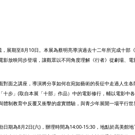
8
10
檔，展期至
月
日。本展為蔡明亮導演過去十二年所完成十部
電影放映同步登場，讓觀眾以不同角度理解《行者》從劇場、電
面對面之講座，導演將分享如何在宛如藝術的長征中走過人生各
(
「十步」
取自本展「十部」作品）中的電影修行，輔以電影中
與體制教育中反覆又衝擊的虛實體驗，與青少年展開一場平行世
8
2
(
)
14:00-15:30
動日期為
月
日
六
，辦理時間為
，地點於高美館地