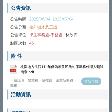
公告資訊
公告時間
2025/06/04~2025/07/04
公告分類
校外徵才及工讀
公告單位
學生事務處-學務處
林欣卉
點閱次數
46
附 件
桃園地方法院114年儲備原住民族約僱職務代理人甄試
簡章.pdf
下載說明：要重複下載檔案，須重新取得下
重新下載
載權。
活動資訊