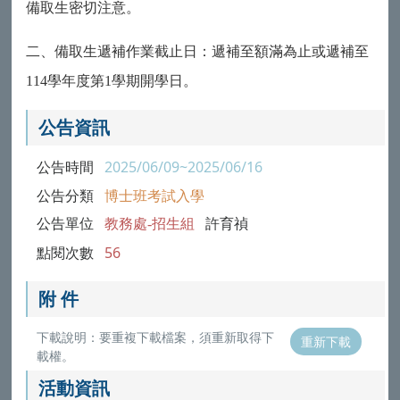
備取生密切注意。
二、備取生遞補作業截止日：遞補至額滿為止或遞補至
114
學年度第
1
學期開學日。
公告資訊
公告時間
2025/06/09~2025/06/16
公告分類
博士班考試入學
公告單位
教務處-招生組
許育禎
點閱次數
56
附 件
下載說明：要重複下載檔案，須重新取得下
重新下載
載權。
活動資訊