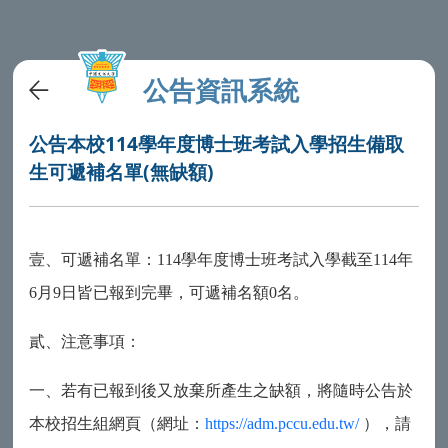
公告資訊系統
公告本校114學年度博士班考試入學招生備取
生可遞補名單(無缺額)
壹、可遞補名單：
114
學年度博士班考試入學截至
114
年
6
月
9
日皆已報到完畢，可遞補名額
0
名。
貳、注意事項：
一、若有已報到後又放棄所產生之缺額，將隨時公告於
本校招生組網頁（網址：
https://adm.pccu.edu.tw/
），請