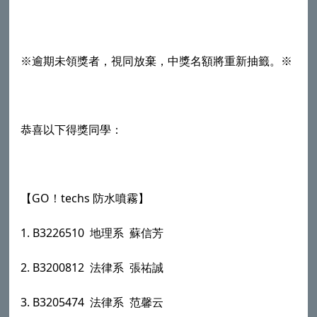
※逾期未領獎者，視同放棄，中獎名額將重新抽籤。※
恭喜以下得獎同學：
GO
techs
【
！
防水噴霧】
1. B3226510
地理系
蘇信芳
2. B3200812
法律系
張祐誠
3. B3205474
法律系
范馨云