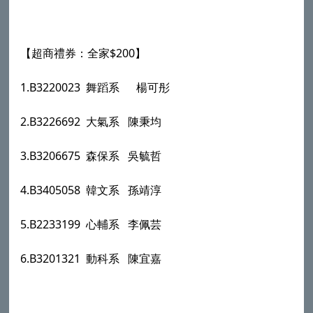
$200
【超商禮券：全家
】
1.B3220023
舞蹈系
楊可彤
2.B3226692
大氣系
陳秉均
3.B3206675
森保系
吳毓哲
4.B3405058
韓文系
孫靖淳
5.B2233199
心輔系
李佩芸
6.B3201321
動科系
陳宜嘉