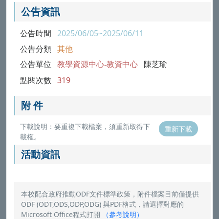
公告資訊
公告時間
2025/06/05~2025/06/11
公告分類
其他
公告單位
教學資源中心-教資中心
陳芝瑜
點閱次數
319
附 件
下載說明：要重複下載檔案，須重新取得下
重新下載
載權。
活動資訊
本校配合政府推動ODF文件標準政策，附件檔案目前僅提供
ODF (ODT,ODS,ODP,ODG) 與PDF格式，請選擇對應的
Microsoft Office程式打開
（
參考說明
）