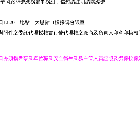
林區華岡路55號總務處事務組，信封請註明請購編號
日13:20，地點：大恩館11樓採購會議室
與附件之委託代理授權書行使代理權之廠商及負責人印章印模相
日亦須攜帶事業單位職業安全衛生業務主管人員證照及勞保投保