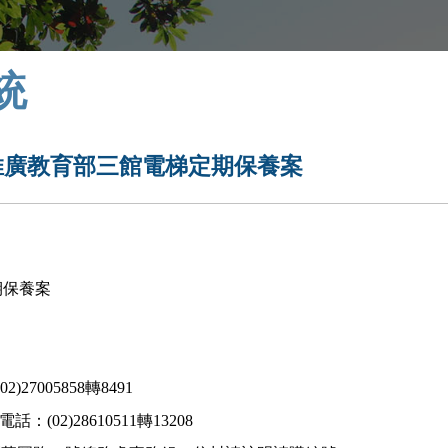
統
推廣教育部三館電梯定期保養案
期保養案
005858轉8491
8610511轉13208