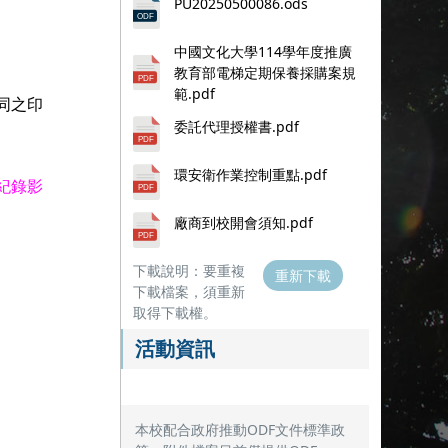
PU20250500086.ods
中國文化大學114學年度推廣
教育部電梯定期保養採購案規
範.pdf
同之印
委託代理授權書.pdf
環安衛作業控制重點.pdf
紀錄影
廠商到校開會須知.pdf
下載說明：要重複
重新下載
下載檔案，須重新
取得下載權。
活動資訊
本校配合政府推動ODF文件標準政