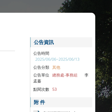
公告資訊
公告時間
2025/06/06~2025/06/13
公告分類
其他
公告單位
總務處-事務組
李
孟蓁
點閱次數
53
附 件