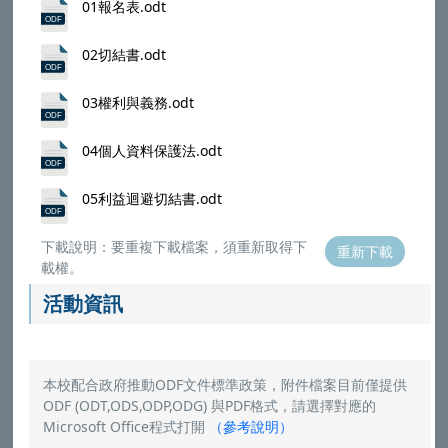
01報名表.odt
02切結書.odt
03權利與義務.odt
04個人資料保護法.odt
05利益迴避切結書.odt
下載說明：要重複下載檔案，須重新取得下
重新下載
載權。
活動資訊
本校配合政府推動ODF文件標準政策，附件檔案目前僅提供
ODF (ODT,ODS,ODP,ODG) 與PDF格式，請選擇對應的
Microsoft Office程式打開
（
參考說明
）