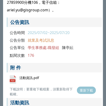
27859900分機106，電子信箱：
ariel.yu@gisgroup.com）。
公告資訊
公告時間
2025/07/02~2025/07/20
公告分類
就業及考試訊息
公告單位
學生事務處-職發組
陳亭妘
點閱次數
176
附 件
活動資訊.pdf
下載說明：要重複下載檔案，須重新取得下
重新下載
載權。
活動資訊