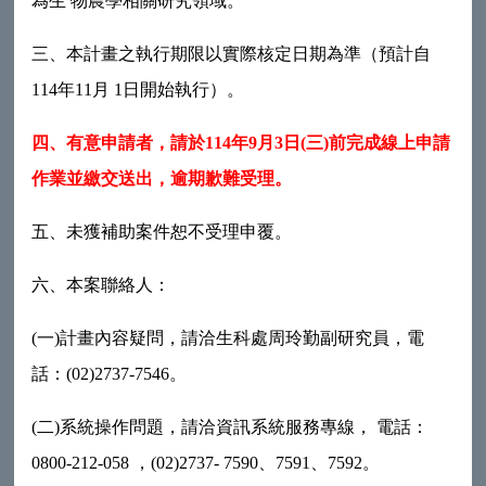
為生 物農學相關研究領域。
三、本計畫之執行期限以實際核定日期為準（預計自
114年11月 1日開始執行）。
四、有意申請者，請於
114
年
9
月
3
日
(
三
)
前完成線上申請
作業並繳交送出，逾期歉難受理。
五、未獲補助案件恕不受理申覆。
六、本案聯絡人：
(一)計畫內容疑問，請洽生科處周玲勤副研究員，電
話：(02)2737-7546。
(二)系統操作問題，請洽資訊系統服務專線， 電話：
0800-212-058 ，(02)2737- 7590、7591、7592。