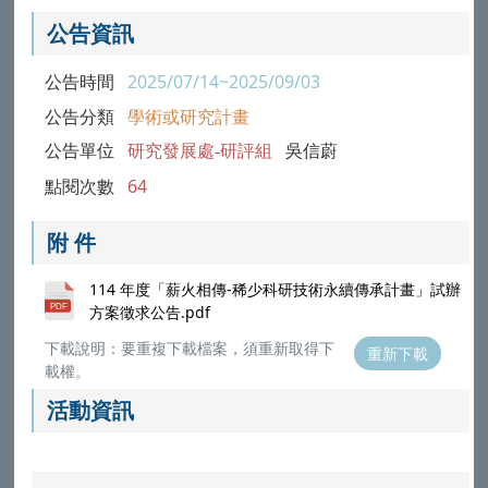
公告資訊
公告時間
2025/07/14~2025/09/03
公告分類
學術或研究計畫
公告單位
研究發展處-研評組
吳信蔚
點閱次數
64
附 件
114 年度「薪火相傳-稀少科研技術永續傳承計畫」試辦
方案徵求公告.pdf
下載說明：要重複下載檔案，須重新取得下
重新下載
載權。
活動資訊