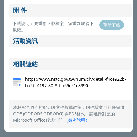
附 件
下載說明：要重複下載檔案，須重新取得下
重新下載
載權。
活動資訊
相關連結
https://www.nstc.gov.tw/hum/ch/detail/f4ce922b-
ba2b-4197-80f8-bb69c51c8990
本校配合政府推動ODF文件標準政策，附件檔案目前僅提供
ODF (ODT,ODS,ODP,ODG) 與PDF格式，請選擇對應的
Microsoft Office程式打開
（
參考說明
）