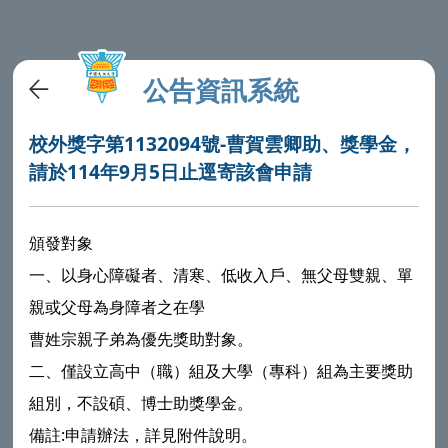
公告資訊系統
校外獎字第1132094號-曹賀雲卿助、獎學金，
請於114年9月5日止逕寄該會申請
頒發對象
一、以身心障礙者、清寒、低收入戶、無父母雙親、單
親或父母為身障者之在學
曹姓宗親子弟為優先獎助對象。
二、僅設立高中（職）組及大學（專科）組為主要獎助
組別，不設碩、博士助獎學金。
備註:申請辦法，詳見附件說明。