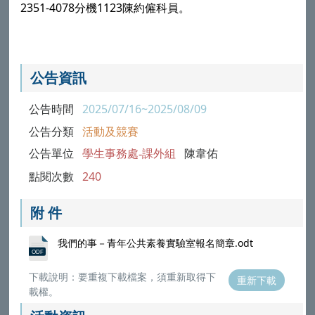
2351-4078分機1123陳約僱科員。
公告資訊
公告時間
2025/07/16~2025/08/09
公告分類
活動及競賽
公告單位
學生事務處-課外組
陳韋佑
點閱次數
240
附 件
我們的事－青年公共素養實驗室報名簡章.odt
下載說明：要重複下載檔案，須重新取得下
重新下載
載權。