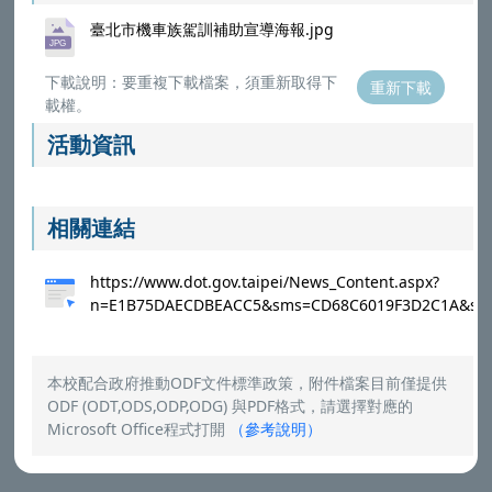
臺北市機車族駕訓補助宣導海報.jpg
下載說明：要重複下載檔案，須重新取得下
重新下載
載權。
活動資訊
相關連結
https://www.dot.gov.taipei/News_Content.aspx?
n=E1B75DAECDBEACC5&sms=CD68C6019F3D2C1A&s=
本校配合政府推動ODF文件標準政策，附件檔案目前僅提供
ODF (ODT,ODS,ODP,ODG) 與PDF格式，請選擇對應的
Microsoft Office程式打開
（
參考說明
）