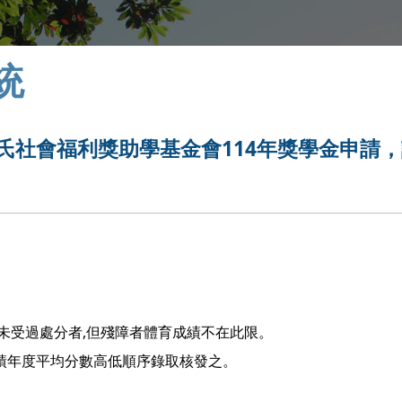
統
人詹氏社會福利獎助學基金會114年獎學金申請
上未受過處分者,但殘障者體育成績不在此限。
成績年度平均分數高低順序錄取核發之。