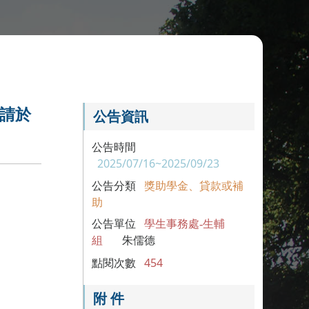
，請於
公告資訊
公告時間
2025/07/16~2025/09/23
公告分類
獎助學金、貸款或補
助
公告單位
學生事務處-生輔
組
朱儒德
點閱次數
454
附 件