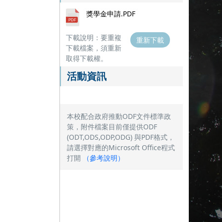
獎學金申請.PDF
下載說明：要重複
重新下載
下載檔案，須重新
取得下載權。
活動資訊
本校配合政府推動ODF文件標準政
策，附件檔案目前僅提供ODF
(ODT,ODS,ODP,ODG) 與PDF格式，
請選擇對應的Microsoft Office程式
打開
（
參考說明
）