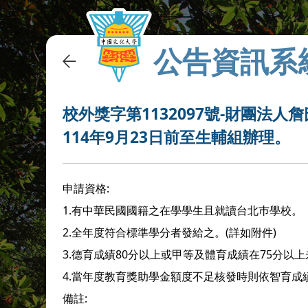
公告資訊系
校外獎字第1132097號-財團法
114年9月23日前至生輔組辦理。
申請資格:
1.有中華民國國籍之在學學生且就讀台北巿學校。
2.全年度符合標準學分者發給之。(詳如附件)
3.德育成績80分以上或甲等及體育成績在75分以
4.當年度教育獎助學金額度不足核發時則依智育
備註: