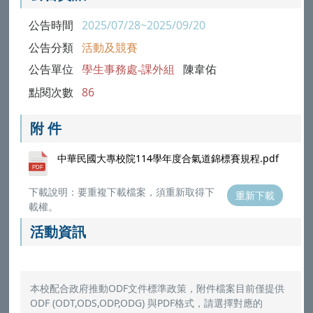
公告時間
2025/07/28~2025/09/20
公告分類
活動及競賽
公告單位
學生事務處-課外組
陳韋佑
點閱次數
86
附 件
中華民國大專校院114學年度合氣道錦標賽規程.pdf
下載說明：要重複下載檔案，須重新取得下
重新下載
載權。
活動資訊
本校配合政府推動ODF文件標準政策，附件檔案目前僅提供
ODF (ODT,ODS,ODP,ODG) 與PDF格式，請選擇對應的