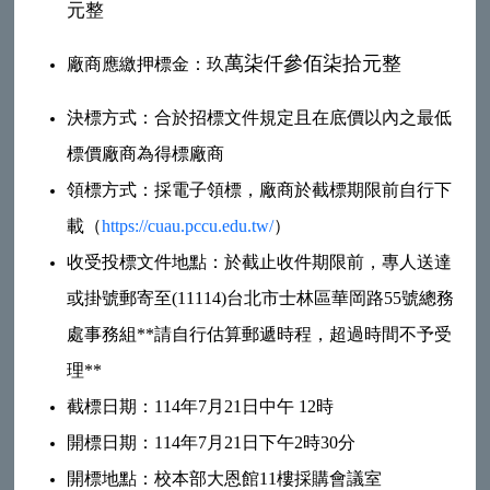
元整
萬柒仟參佰柒拾
元整
廠商應繳押標金：玖
決標方式：合於招標文件規定且在底價以內之最低
標價廠商為得標廠商
領標方式：採電子領標，廠商於截標期限前自行下
載（
https://cuau.pccu.edu.tw/
）
收受投標文件地點：於截止收件期限前，專人送達
或掛號郵寄至(11114)台北市士林區華岡路55號總務
處事務組**請自行估算郵遞時程，超過時間不予受
理**
截標日期：114年7月21日中午 12時
開標日期：114年7月21日下午2時30分
開標地點：校本部大恩館11樓採購會議室