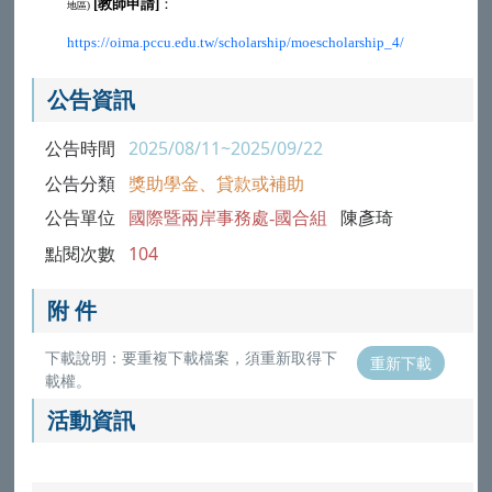
[教師申請]
：
地區)
https://oima.pccu.edu.tw/scholarship/moescholarship_4/
公告資訊
公告時間
2025/08/11~2025/09/22
公告分類
獎助學金、貸款或補助
公告單位
國際暨兩岸事務處-國合組
陳彥琦
點閱次數
104
附 件
下載說明：要重複下載檔案，須重新取得下
重新下載
載權。
活動資訊