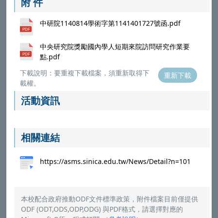
附 件
中研院1140814學術字第1141401727號函.pdf
中央研究院獎勵國內學人短期來院訪問研究作業要
點.pdf
下載說明：要重複下載檔案，須重新取得下
重新下載
載權。
活動資訊
相關連結
https://asms.sinica.edu.tw/News/Detail?n=101
本校配合政府推動ODF文件標準政策，附件檔案目前僅提供
ODF (ODT,ODS,ODP,ODG) 與PDF格式，請選擇對應的