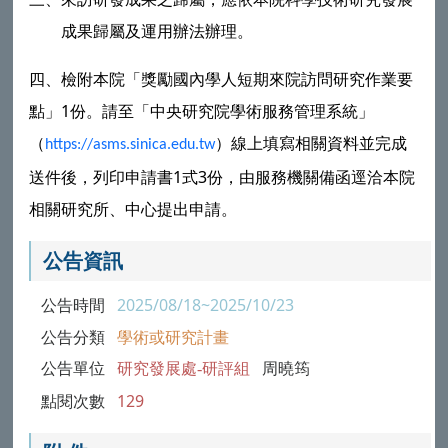
成果歸屬及運用辦法辦理。
四、檢附本院「獎勵國內學人短期來院訪問研究作業要
點」1份。請至「中央研究院學術服務管理系統」
（
）線上填寫相關資料並完成
https://asms.sinica.edu.tw
送件後，列印申請書1式3份，由服務機關備函逕洽本院
相關研究所、中心提出申請。
公告資訊
公告時間
2025/08/18~2025/10/23
公告分類
學術或研究計畫
公告單位
研究發展處-研評組
周曉筠
點閱次數
129