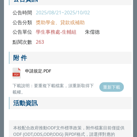
公告時間
2025/08/21~2025/10/02
公告分類
獎助學金、貸款或補助
公告單位
學生事務處-生輔組
朱儒德
點閱次數
263
附 件
申請規定.PDF
下載說明：要重複下載檔案，須重新取得下
重新下載
載權。
活動資訊
本校配合政府推動ODF文件標準政策，附件檔案目前僅提供
ODF (ODT,ODS,ODP,ODG) 與PDF格式，請選擇對應的