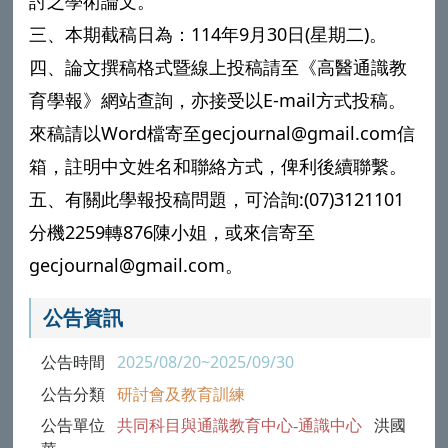
討之學術論文。
三、本期截稿日為：114年9月30日(星期二)。
四、論文撰稿格式暨線上投稿請至《高醫通識教
育學報》網站查詢，亦接受以E-mail方式投稿。
來稿請以Word檔寄至gecjournal@gmail.com信
箱，註明中文姓名和聯絡方式，俾利後續聯繫。
五、有關此學報投稿問題，可洽詢:(07)3121101
分機2259轉876陳小姐，或來信寄至
gecjournal@gmail.com。
公告資訊
公告時間
2025/08/20~2025/09/30
公告分類
研討會及教育訓練
公告單位
共同科目與通識教育中心-通識中心
洪國