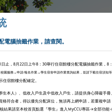
統
分配電腦抽籤作業，請查閱。
21日止，8月22日上午8：30舉行住宿館樓分配電腦抽籤作業，8：
入MyCCU專區→校園服務→申請/報名作業→學生宿舍申請作業查詢結果，並請下載住宿須知
示住宿館樓分配確定。
學生本人）、低收入戶生及中低收入戶生，請提供身心障礙手冊
資格符合者，得以優先分配床位，無須再上網申請，若重複申請
核結果請至本校首頁點選『學生』進入ＭyCCU專區→全部功能