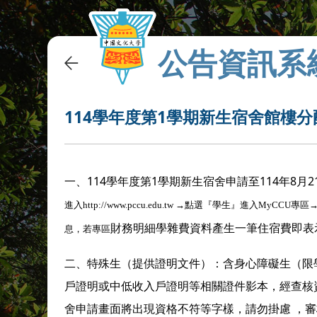
公告資訊系
114學年度第1學期新生宿舍館樓
一、114學年度第1學期新生宿舍申請至114年8月
進入http://www.pccu.edu.tw →點選『學生』進
財務明細學雜費資料產生一筆住宿費即表
息，若專區
二、特殊生（提供證明文件）：含身心障礙生（限
戶證明或中低收入戶證明等相關證件影本，經查核
舍申請畫面將出現資格不符等字樣，請勿掛慮 ，審