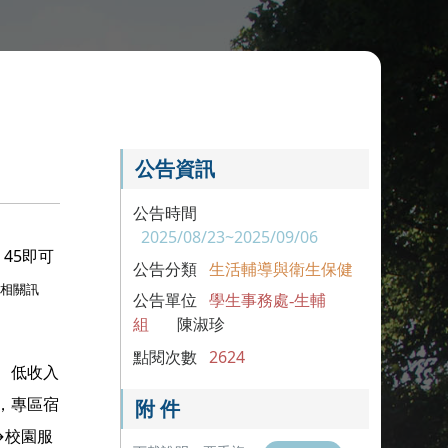
公告資訊
公告時間
2025/08/23~2025/09/06
45即可
公告分類
生活輔導與衛生保健
等相關訊
公告單位
學生事務處-生輔
組
陳淑珍
點閱次數
2624
、低收入
，專區宿
附 件
→校園服