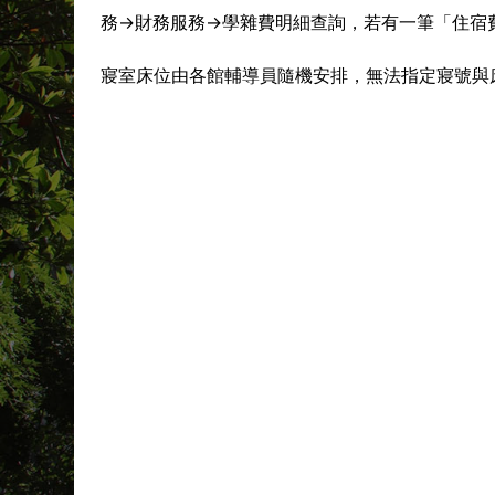
務→財務服務→學雜費明細查詢，若有一筆「住宿
寢室床位由各館輔導員隨機安排，無法指定寢號與