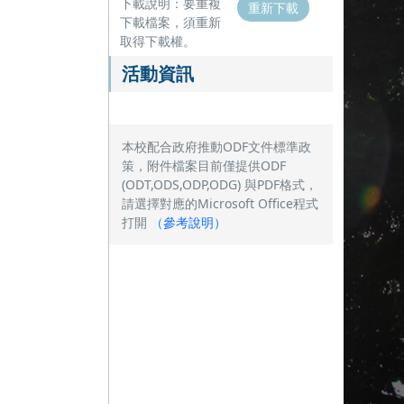
下載說明：要重複
重新下載
下載檔案，須重新
取得下載權。
活動資訊
本校配合政府推動ODF文件標準政
策，附件檔案目前僅提供ODF
(ODT,ODS,ODP,ODG) 與PDF格式，
請選擇對應的Microsoft Office程式
打開
（
參考說明
）