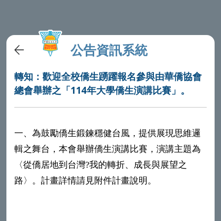
公告資訊系統
轉知：歡迎全校僑生踴躍報名參與由華僑協會
總會舉辦之「114年大學僑生演講比賽」。
一、為鼓勵僑生鍛鍊穩健台風，提供展現思維邏
輯之舞台，本會舉辦僑生演講比賽，演講主題為
〈從僑居地到台灣?我的轉折、成長與展望之
路〉。計畫詳情請見附件計畫說明。