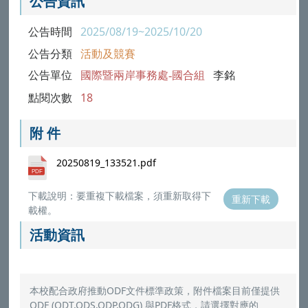
公告資訊
公告時間
2025/08/19~2025/10/20
公告分類
活動及競賽
公告單位
國際暨兩岸事務處-國合組
李銘
點閱次數
18
附 件
20250819_133521.pdf
下載說明：要重複下載檔案，須重新取得下
重新下載
載權。
活動資訊
本校配合政府推動ODF文件標準政策，附件檔案目前僅提供
ODF (ODT,ODS,ODP,ODG) 與PDF格式，請選擇對應的