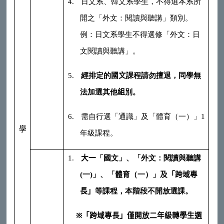
4.
日文系、韓文系學生，不得選本系所
開之「外文：閱讀與聽講」類別。
例：日文系學生不得選修「外文：日
文閱讀與聽講」
。
5.
經排定的
國文
課程請勿擅退，同學無
法加選其他
組
別。
6.
需自行選「通識」及「體育（一）」
1
學
年級課程。
1.
大一
「國文」、「外文：閱讀與聽講
(
一
)
」、
「
體育
（一）」
及「跨域專
長」
等課程，本階段不開放選課。
※
「跨域專長」僅開放二年級轉學生選