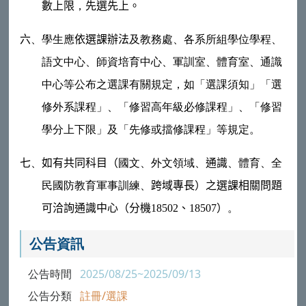
數上限
，
先選先上。
六
、
學生應
依選課辦法
及教務處、各系所組學位學程、
語文中心、師資培育中心、軍訓室、體育室、通識
中心等公布之選課有關規定，如「選課須知」「選
修外系課程」、「修習高年級必修課程」、「修習
學分上下限」及「先修或擋修課程」等規定。
七
、
如有共同科目（
國文、外文領域、
通識
、
體育、全
民國防教育軍事訓練、
跨域專長
）之選課相關問題
可洽詢通識中心（分機
18502
、
18507
）
。
公告資訊
公告時間
2025/08/25~2025/09/13
公告分類
註冊/選課