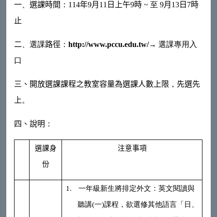
一
、
選課時間
：
114
年
9
月
11
日上午
9
時
~
至
9
月
13
日
7
時
止
二
、選課
路徑
：
http://www.pccu.edu.tw/
→
選課專用入
口
三
、
開放選課
課程之教室容量為選課人數上限
，
先選先
上
。
四、說明
：
選課身
注意事項
份
1.
一年級新生將排定外文：英文閱讀與
聽講
(
一
)
課程，欲選修其他語言「日、