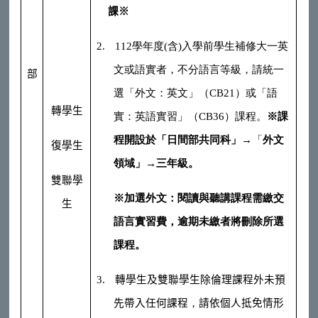
課※
2.
112
學年度
(
含
)
入學前學生補修大一英
文或語實者，不分語言等級，請統一
部
選「外文：英文」（
CB21
）或「語
轉學生
實：英語實習」（
CB36
）課程。
※課
程開設於「日間部共同科」
→
「
外文
復學生
領域」
→
三年級。
雙聯學
※加選外文：閱讀與聽講課程需繳交
生
語言實習費，逾期未繳者將刪除所選
課程。
3.
轉學生及雙聯學生除倫理課程外未預
先帶入任何課程
，
請依個人抵免情形