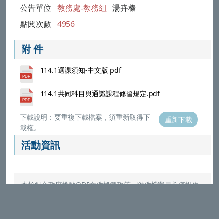
公告單位
教務處-教務組
湯卉榛
點閱次數
4956
附 件
114.1選課須知-中文版.pdf
114.1共同科目與通識課程修習規定.pdf
下載說明：要重複下載檔案，須重新取得下
重新下載
載權。
活動資訊
本校配合政府推動ODF文件標準政策，附件檔案目前僅提供
ODF (ODT,ODS,ODP,ODG) 與PDF格式，請選擇對應的
Microsoft Office程式打開
（
參考說明
）