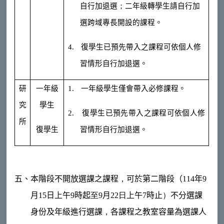
自行加退選
；
二年級轉學生請自行加
選跨域專長開設的課程
。
4.
復學生已預先帶入之課程可依個人修
習情形自行加退選。
研
一年級
1.
一年級學生僅會帶入必修課程
。
究
學生
2.
復學生已預先帶入之課程可依個人修
所
復學生
習情形自行加退選。
五、本階段不開放選課之課程
，
可於第二階段（
114
年
9
月
15
日上午
9
時起
至
9
月
22
日
上午
7
時止
）
不分選課
身份及年級
進行選課
，
各課程之教室容量為選課人