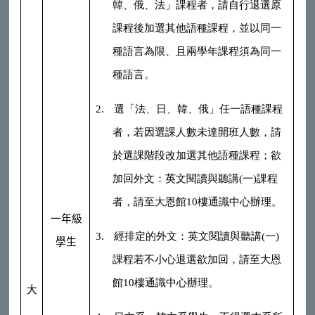
韓、俄、法」課程者，請自行退選原
課程後加選其他語種課程，並以同一
種語言為限、且兩學年課程須為同一
種語言。
2.
選「法、日、韓、俄」任一語種課程
者，若因選課人數未達開班人數，請
於選課階段改加選其他語種課程；欲
加回外文：英文閱讀與聽講
(
一
)
課程
者，請至大恩館
10
樓通識中心辦理。
一年級
3.
經排定的外文：英文閱讀與聽講
(
一
)
學生
課程若不小心退選欲加回，請至大恩
館
10
樓通識中心辦理。
大