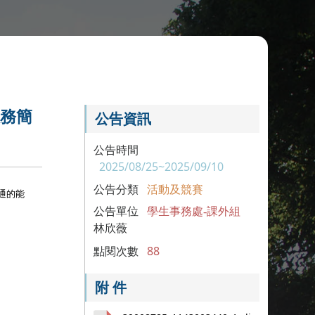
服務簡
公告資訊
公告時間
2025/08/25~2025/09/10
公告分類
活動及競賽
通的能
公告單位
學生事務處-課外組
林欣薇
點閱次數
88
附 件