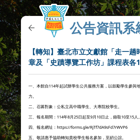
公告資訊系
【轉知】臺北市立文獻館「走一趟
章及「史蹟導覽工作坊」課程表各
一、本館自114年起試辦學生公共服務方案，以鼓勵學生參與
力。
二、召募對象：公私立高中職學生、大專院校學生。
三、報名期間：114年8月25日起至9月10日止，錄取10至15人
四、報名網址：https://forms.gle/RjTf7dA9sFd7rWVP6
五、敬請惠予協助轉知貴校學生報名參加，至紉公誼。