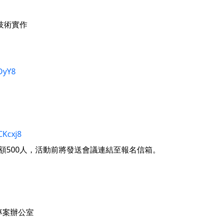
]技術實作
rDyY8
CKcxj8
次限額500人，活動前將發送會議連結至報名信箱。
專案辦公室