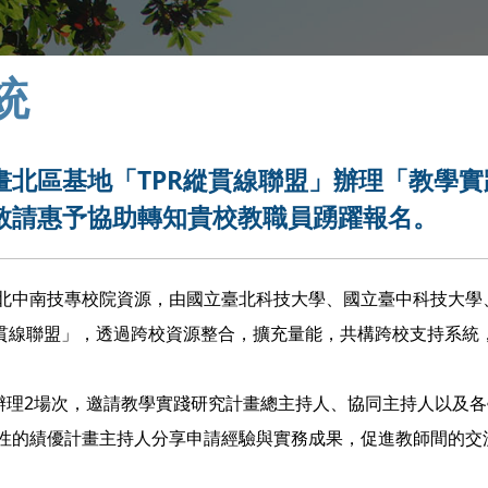
統
北區基地「TPR縱貫線聯盟」辦理「教學實
敬請惠予協助轉知貴校教職員踴躍報名。
北中南技專校院資源，由國立臺北科技大學、國立臺中科技大學
縱貫線聯盟」，透過跨校資源整合，擴充量能，共構跨校支持系統
辦理2場次，邀請教學實踐研究計畫總主持人、協同主持人以及
性的績優計畫主持人分享申請經驗與實務成果，促進教師間的交