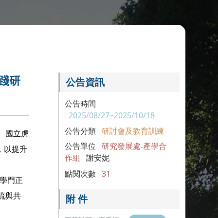
踐研
公告資訊
公告時間
2025/08/27~2025/10/18
公告分類
研討會及教育訓練
、國立虎
公告單位
研究發展處-產學合
，以提升
作組
謝安妮
點閱次數
31
各學門正
流與共
附 件