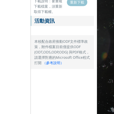
下載說明：要重複
重新下載
下載檔案，須重新
取得下載權。
活動資訊
本校配合政府推動ODF文件標準政
策，附件檔案目前僅提供ODF
(ODT,ODS,ODP,ODG) 與PDF格式，
請選擇對應的Microsoft Office程式
打開
（
參考說明
）