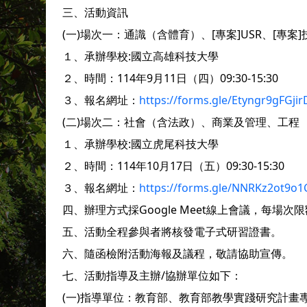
三、活動資訊
(一)場次一：通識（含體育）、[專案]USR、[專案
１、承辦學校:國立高雄科技大學
２、時間：114年9月11日（四）09:30-15:30
３、報名網址：
https://forms.gle/Etyngr9gFGji
(二)場次二：社會（含法政）、商業及管理、工程
１、承辦學校:國立虎尾科技大學
２、時間：114年10月17日（五）09:30-15:30
３、報名網址：
https://forms.gle/NNRKz2ot9o1
四、辦理方式採Google Meet線上會議，每場
五、活動全程參與者將核發電子式研習證書。
六、隨函檢附活動海報及議程，敬請協助宣傳。
七、活動指導及主辦/協辦單位如下：
(一)指導單位：教育部、教育部教學實踐研究計畫