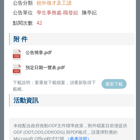
公告分類
校外徵才及工讀
公告單位
學生事務處-職發組
陳亭妘
點閱次數
42
附 件
公告簡章.pdf
預定日期一覽表.pdf
下載說明：要重複下載檔案，須重新取得下
重新下載
載權。
活動資訊
本校配合政府推動ODF文件標準政策，附件檔案目前僅提供
ODF (ODT,ODS,ODP,ODG) 與PDF格式，請選擇對應的
Microsoft Office程式打開
（
參考說明
）