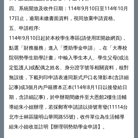
四、系統開放及收件日期：114年9月10日至114年10月
17日止，逾期未繳書面資料，視同放棄申請資格。
五、申請程序:
114年9月10日起於本校學生專區(請使用IE開啟網頁)，
點選「財務服務」進入「獎助學金申請」，在「大專校
院弱勢學生助學計畫」中輸入學生本人、學生父母(或法
定監護人)或配偶之姓名、身分證字號等相關資料，核對
無誤後，下載列印申請表連同新式戶口名簿影本(含詳細
記事)或3個月內戶籍謄本正本(114年8月1日以後發給日
期，含詳細記事)，於申辦期間繳件至大恩館2樓生活輔
導組朱小姐辦理，若採郵寄申請請以掛號寄發(11114台
北巿士林區陽明山華岡路55號)，收件單位為生活輔導
組朱小姐收並註明【辦理弱勢助學金申請】。