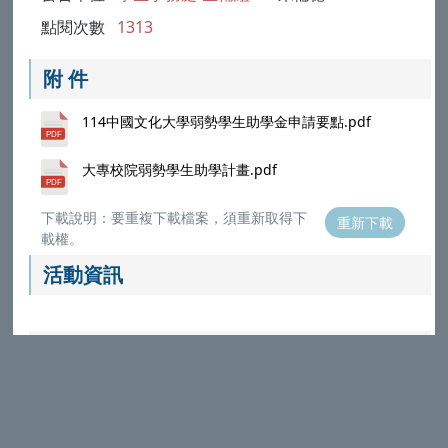
點閱次數
1313
附 件
114中國文化大學弱勢學生助學金申請要點.pdf
大專校院弱勢學生助學計畫.pdf
下載說明：要重複下載檔案，須重新取得下
重新下載
載權。
活動資訊
本校配合政府推動ODF文件標準政策，附件檔案目前僅提供
ODF (ODT,ODS,ODP,ODG) 與PDF格式，請選擇對應的
Microsoft Office程式打開
（
參考說明
）