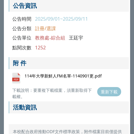
公告資訊
公告時間
2025/09/01~2025/09/11
公告分類
註冊/選課
公告單位
教務處-綜合組
王廷宇
點閱次數
1252
附 件
114年大學新鮮人FM名單-1140901更.pdf
下載說明：要重複下載檔案，須重新取得下
重新下載
載權。
活動資訊
本校配合政府推動ODF文件標準政策，附件檔案目前僅提供