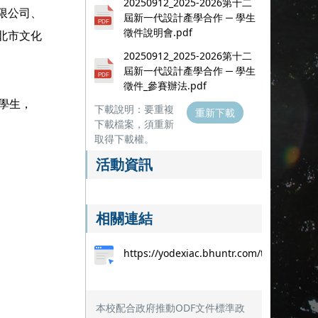
20250912_2025-2026第十二
限公司、
屆新一代設計產學合作 ─ 學生
徵件說明會.pdf
北市文化
20250912_2025-2026第十二
屆新一代設計產學合作 ─ 學生
徵件_參賽辦法.pdf
學生，
下載說明：要重複
重新下載
下載檔案，須重新
取得下載權。
活動資訊
相關連結
：
https://yodexiac.bhuntr.com/tw/
本校配合政府推動ODF文件標準政