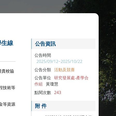
學生線
公告資訊
公告時間
2025/09/12~2025/10/22
公告分類
活動及競賽
，請貴校協
公告單位
研究發展處-產學合
作組
黃瓊慧
程技術等
點閱次數
243
金等資源
附 件