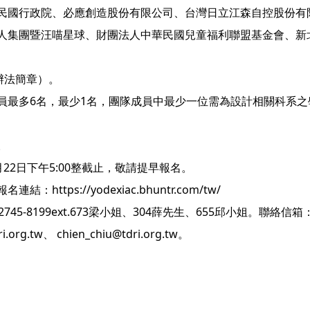
民國行政院、必應創造股份有限公司、台灣日立江森自控股份有
人集團暨汪喵星球、財團法人中華民國兒童福利聯盟基金會、新
辦法簡章）。
員最多6名，最少1名，團隊成員中最少一位需為設計相關科系之
。
0月22日下午5:00整截止，敬請提早報名。
ps://yodexiac.bhuntr.com/tw/
-8199ext.673梁小姐、304薛先生、655邱小姐。聯絡信箱
i.org.tw、 chien_chiu@tdri.org.tw。