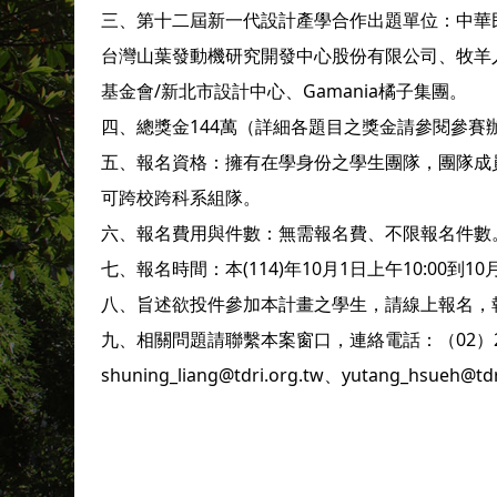
三、第十二屆新一代設計產學合作出題單位：中華
台灣山葉發動機研究開發中心股份有限公司、牧羊
基金會/新北市設計中心、Gamania橘子集團。
四、總獎金144萬（詳細各題目之獎金請參閱參賽
五、報名資格：擁有在學身份之學生團隊，團隊成
可跨校跨科系組隊。
六、報名費用與件數：無需報名費、不限報名件數
七、報名時間：本(114)年10月1日上午10:00到1
八、旨述欲投件參加本計畫之學生，請線上報名，報名連結：htt
九、相關問題請聯繫本案窗口，連絡電話：（02）2745
shuning_liang@tdri.org.tw、yutang_hsueh@tdr