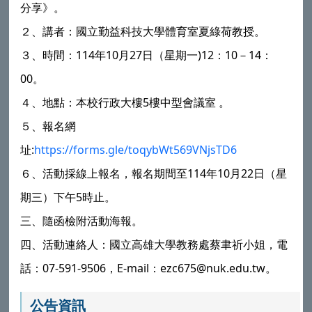
分享》。
２、講者：國立勤益科技大學體育室夏綠荷教授。
３、時間：114年10月27日（星期一)12：10－14：
00。
４、地點：本校行政大樓5樓中型會議室 。
５、報名網
址:
https://forms.gle/toqybWt569VNjsTD6
６、活動採線上報名，報名期間至114年10月22日（星
期三）下午5時止。
三、隨函檢附活動海報。
四、活動連絡人：國立高雄大學教務處蔡聿祈小姐，電
話：07-591-9506，E-mail：ezc675@nuk.edu.tw。
公告資訊