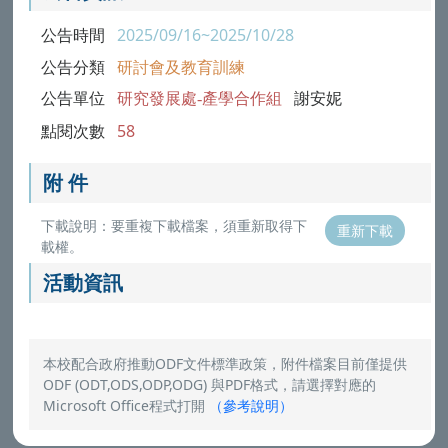
公告時間
2025/09/16~2025/10/28
公告分類
研討會及教育訓練
公告單位
研究發展處-產學合作組
謝安妮
點閱次數
58
附 件
下載說明：要重複下載檔案，須重新取得下
重新下載
載權。
活動資訊
本校配合政府推動ODF文件標準政策，附件檔案目前僅提供
ODF (ODT,ODS,ODP,ODG) 與PDF格式，請選擇對應的
Microsoft Office程式打開
（
參考說明
）