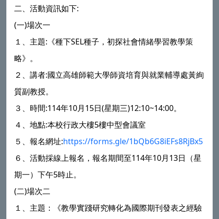
二、活動資訊如下:
(一)場次一
１、主題:《種下SEL種子，初探社會情緒學習教學策
略》。
２、講者:國立高雄師範大學師資培育與就業輔導處黃絢
質副教授。
３、時間:114年10月15日(星期三)12:10~14:00。
４、地點:本校行政大樓5樓中型會議室
５、報名網址:
https://forms.gle/1bQb6G8iEFs8RjBx5
６、活動採線上報名，報名期間至114年10月13日（星
期一）下午5時止。
(二)場次二
１、主題：《教學實踐研究轉化為國際期刊發表之經驗