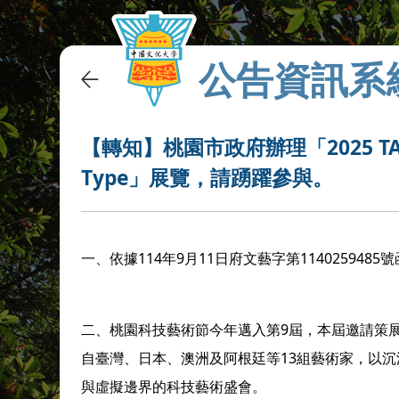
公告資訊系
【轉知】桃園市政府辦理「2025 
Type」展覽，請踴躍參與。
一、依據114年9月11日府文藝字第1140259485
二、桃園科技藝術節今年邁入第9屆，本屆邀請策展
自臺灣、日本、澳洲及阿根廷等13組藝術家，以
與虛擬邊界的科技藝術盛會。