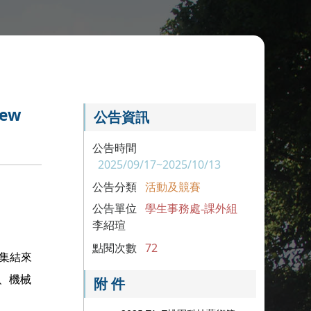
ew
公告資訊
公告時間
2025/09/17~2025/10/13
公告分類
活動及競賽
公告單位
學生事務處-課外組
李紹瑄
點閱次數
72
，集結來
、機械
附 件