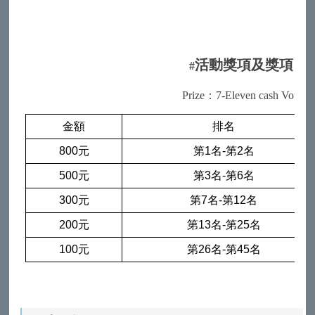
活動獎項及獎項
#
：
7
Prize：7-Eleven cash Voucher 
金額
排名
800
元
第
1
名
-
第
2
名
500
元
第
3
名
-
第
6
名
300
元
第
7
名
-
第
12
名
200
元
第
13
名
-
第
25
名
100
元
第
26
名
-
第
45
名