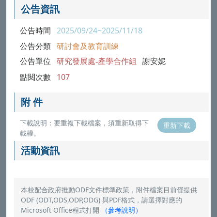
公告資訊
公告時間
2025/09/24~2025/11/18
公告分類
研討會及教育訓練
公告單位
研究發展處-產學合作組
謝安妮
點閱次數
107
附 件
下載說明：要重複下載檔案，須重新取得下
重新下載
載權。
活動資訊
本校配合政府推動ODF文件標準政策，附件檔案目前僅提供
ODF (ODT,ODS,ODP,ODG) 與PDF格式，請選擇對應的
Microsoft Office程式打開
（
參考說明
）