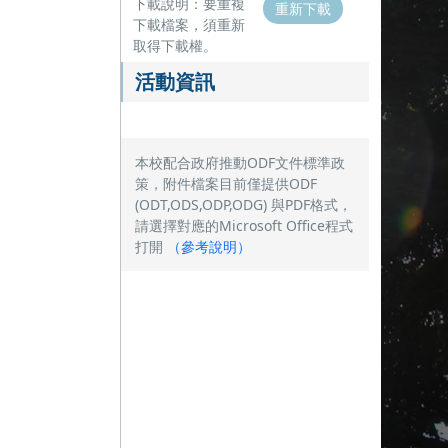
下載說明：要重複
重新下載
下載檔案，須重新
取得下載權。
活動資訊
本校配合政府推動ODF文件標準政
策，附件檔案目前僅提供ODF
(ODT,ODS,ODP,ODG) 與PDF格式，
請選擇對應的Microsoft Office程式
打開
（
參考說明
）