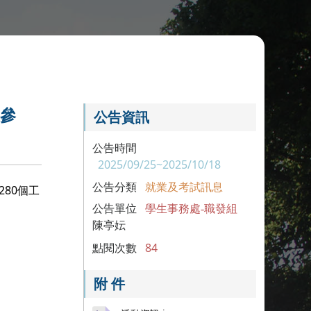
躍參
公告資訊
公告時間
2025/09/25~2025/10/18
公告分類
就業及考試訊息
280個工
公告單位
學生事務處-職發組
陳亭妘
點閱次數
84
附 件