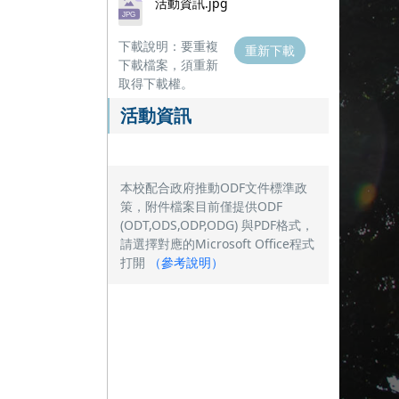
活動資訊.jpg
下載說明：要重複
重新下載
下載檔案，須重新
取得下載權。
活動資訊
本校配合政府推動ODF文件標準政
策，附件檔案目前僅提供ODF
(ODT,ODS,ODP,ODG) 與PDF格式，
請選擇對應的Microsoft Office程式
打開
（
參考說明
）