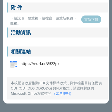
附 件
下載說明：要重複下載檔案，須重新取得下
重新下載
載權。
活動資訊
相關連結
https://reurl.cc/G5ZZpx
本校配合政府推動ODF文件標準政策，附件檔案目前僅提供
ODF (ODT,ODS,ODP,ODG) 與PDF格式，請選擇對應的
Microsoft Office程式打開
（
參考說明
）