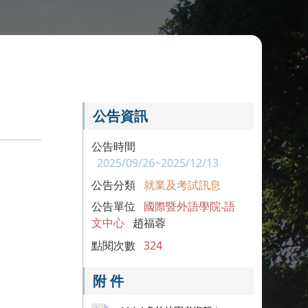
公告資訊
公告時間
2025/09/26~2025/12/13
公告分類
就業及考試訊息
公告單位
國際暨外語學院-語
文中心
趙福蓉
點閱次數
324
附 件