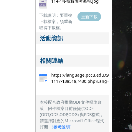
114-1多益校園考海報.jpg
下載說明：要重複
重新下載
下載檔案，須重新
取得下載權。
活動資訊
相關連結
https://language.pccu.edu.tw/p/406-
1117-138518,r430.php?Lang=zh-tw
本校配合政府推動ODF文件標準政
策，附件檔案目前僅提供ODF
(ODT,ODS,ODP,ODG) 與PDF格式，
請選擇對應的Microsoft Office程式
打開
（
參考說明
）