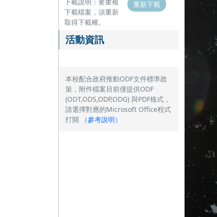
下載說明：要重複
重新下載
下載檔案，須重新
取得下載權。
活動資訊
本校配合政府推動ODF文件標準政
策，附件檔案目前僅提供ODF
(ODT,ODS,ODP,ODG) 與PDF格式，
請選擇對應的Microsoft Office程式
打開
（
參考說明
）