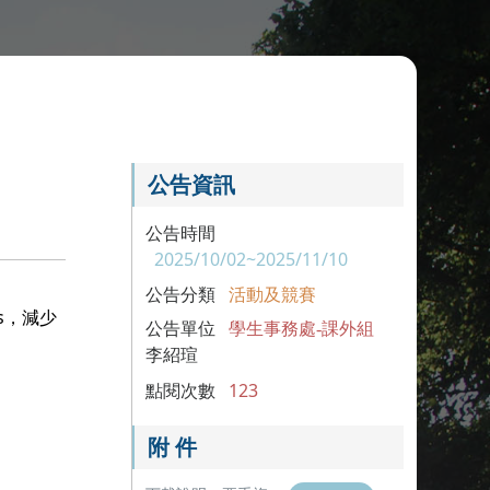
公告資訊
公告時間
2025/10/02~2025/11/10
公告分類
活動及競賽
s，減少
公告單位
學生事務處-課外組
李紹瑄
點閱次數
123
附 件