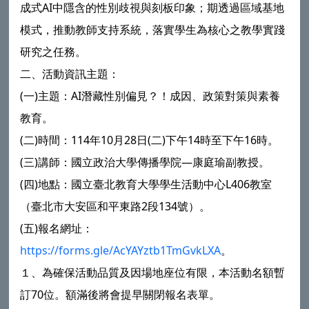
成式AI中隱含的性別歧視與刻板印象；期透過區域基地
模式，推動教師支持系統，落實學生為核心之教學實踐
研究之任務。
二、活動資訊主題：
(一)主題：AI潛藏性別偏見？！成因、政策對策與素養
教育。
(二)時間：114年10月28日(二)下午14時至下午16時。
(三)講師：國立政治大學傳播學院—康庭瑜副教授。
(四)地點：國立臺北教育大學學生活動中心L406教室
（臺北市大安區和平東路2段134號）。
(五)報名網址：
https://forms.gle/AcYAYztb1TmGvkLXA
。
１、為確保活動品質及因場地座位有限，本活動名額暫
訂70位。額滿後將會提早關閉報名表單。