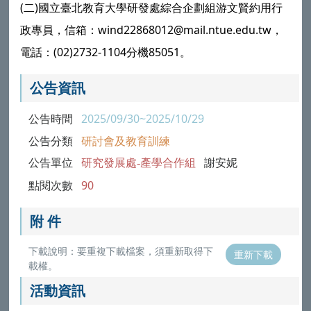
(二)國立臺北教育大學研發處綜合企劃組游文賢約用行
政專員，信箱：wind22868012@mail.ntue.edu.tw，
電話：(02)2732-1104分機85051。
公告資訊
公告時間
2025/09/30~2025/10/29
公告分類
研討會及教育訓練
公告單位
研究發展處-產學合作組
謝安妮
點閱次數
90
附 件
下載說明：要重複下載檔案，須重新取得下
重新下載
載權。
活動資訊