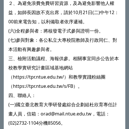
２、為避免浪費免費研習資源，及為避免影響他人權
益，如師長因故不克出席，請於10月21日(二)中午12：
00前來電告知，以利備取者依序遞補。
(六)全程參與者：將核發電子式參與證明一份。
(七)參與對象：各公私立大專校院教師及行政同仁、對
本活動有興趣參與者。
三、檢附活動議程、海報供參。相關事宜同步公告於本
校教學實研究計畫區域基地網站
（https://tpr.ntue.edu.tw/）和教學實踐粉絲團
（https://tpr.ntue.edu.tw/s/FB）。
四、聯絡人：
(一)國立臺北教育大學研發處綜合企劃組杜欣育專任計
畫人員，信箱：orad@mail.ntue.edu.tw，電話：
(02)2732-1104分機85056。