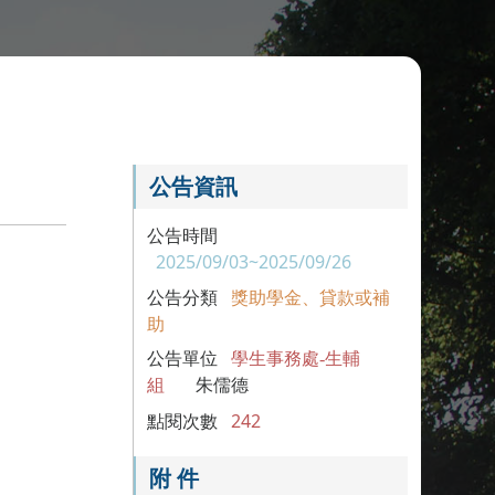
公告資訊
公告時間
2025/09/03~2025/09/26
公告分類
獎助學金、貸款或補
助
公告單位
學生事務處-生輔
組
朱儒德
點閱次數
242
附 件