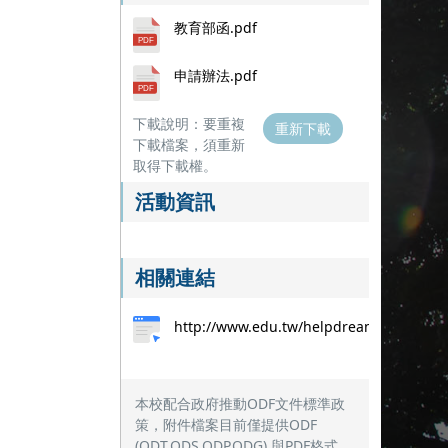
教育部函.pdf
申請辦法.pdf
下載說明：要重複
重新下載
下載檔案，須重新
取得下載權。
活動資訊
相關連結
http://www.edu.tw/helpdreams/
本校配合政府推動ODF文件標準政
策，附件檔案目前僅提供ODF
(ODT,ODS,ODP,ODG) 與PDF格式，