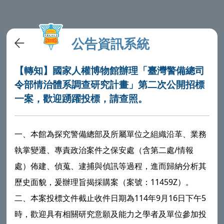
公告資訊系統
【轉知】國家人權博物館辦理「臺灣警備總司
令部情治體系調查研究計畫」第二次公開招標
一案，歡迎踴躍投標，請查照。
一、本館為探究警備總部及所屬單位之組織沿革、業務
執掌變遷、專責政治案件之保安處（含第二處/情報
處）佈建、偵蒐、逮捕與偵訊等過程，進而歸納分析其
歷史面貌，爰辦理旨揭採購案（案號：11459Z）。
二、本案投標文件截止收件日期為114年9月16日下午5
時，歡迎具有相關研究意願及能力之學者及單位參加投