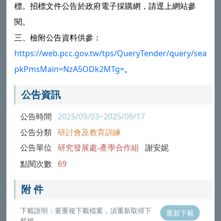
標。招標文件公告於政府電子採購網，請逕上網站參
閱。
三、檢附公告資料供參：
https://web.pcc.gov.tw/tps/QueryTender/query/search
pkPmsMain=NzA5ODk2MTg=
。
公告資訊
公告時間
2025/09/03~2025/09/17
公告分類
研討會及教育訓練
公告單位
研究發展處-產學合作組
謝安妮
點閱次數
69
附 件
下載說明：要重複下載檔案，須重新取得下
重新下載
載權。