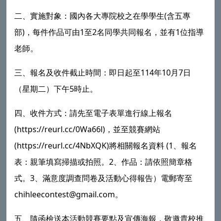
(
二、實施對象：國內各大專院校之在學學生
含五專
)
1
2
1
部
，每件作品可由
至
名同學共同報名，並有
位指導
老師。
114
10
7
三、報名及收件截止時間：即日起至
年
月
日
5
（星期二）下午
時止。
四、收件方式：請先至電子表單進行線上報名
(https://reurl.cc/0Wa66l)
，並至競賽網站
(https://reurl.cc/4NbXQK)
(1
將相關報名資料
、報名
2
表：親筆填寫掃描或拍照。
、作品：請依照簡章格
3
式。
、滿意度調查問卷及活動心得報告）電郵寄至
chihleecontest@gmail.com
。
五、隨函檢送本活動競賽要點及宣傳海報，敬邀貴校推