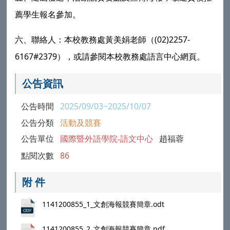
薦學生報名參加。
(02)2257-
六、聯絡人：本校教務處黃美娟老師（
6167#2379
），或請參閱本校教務處語言中心網頁。
公告資訊
公告時間
2025/09/03~2025/10/07
公告分類
活動及競賽
公告單位
國際暨外語學院-語文中心
趙福蓉
點閱次數
86
附 件
1141200855_1_文創海報競賽簡章.odt
1141200855_2_文創海報競賽簡章.pdf