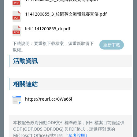
1141200855_3_校園英文海報競賽宣傳.pdf
lett1141200855_di.pdf
下載說明：要重複下載檔案，須重新取得下
重新下載
載權。
活動資訊
相關連結
https://reurl.cc/0Wa66l
本校配合政府推動ODF文件標準政策，附件檔案目前僅提供
ODF (ODT,ODS,ODP,ODG) 與PDF格式，請選擇對應的
Microsoft Office程式打開
（
參考說明
）