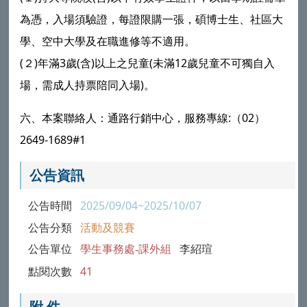
為憑，入場須驗證，每證限購一張，碩博士生、社區大
學、空中大學及在職進修等不適用。
(２)年滿3歲(含)以上之兒童(未滿12歲兒童不可獨自入
場，需成人持票陪同入場)。
六、本案聯絡人：通路行銷中心，服務專線:（02）
2649-1689#1
公告資訊
公告時間
2025/09/04~2025/10/07
公告分類
活動及競賽
公告單位
學生事務處-課外組
李紹瑄
點閱次數
41
附 件