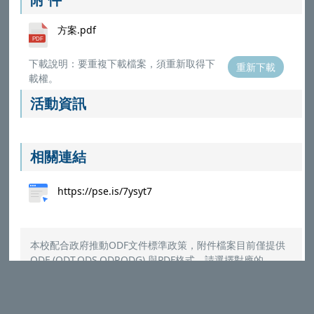
方案.pdf
下載說明：要重複下載檔案，須重新取得下
重新下載
載權。
活動資訊
相關連結
https://pse.is/7ysyt7
本校配合政府推動ODF文件標準政策，附件檔案目前僅提供
ODF (ODT,ODS,ODP,ODG) 與PDF格式，請選擇對應的
Microsoft Office程式打開
（
參考說明
）