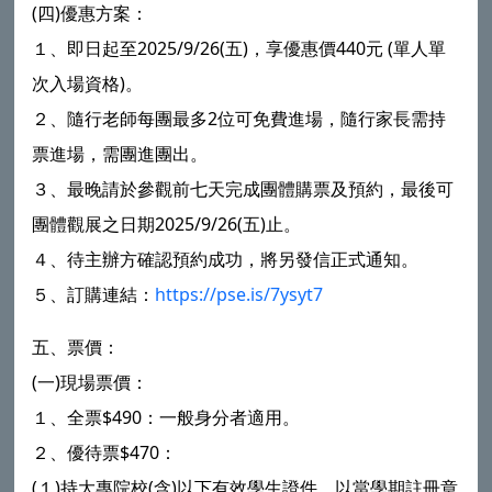
(四)優惠方案：
１、即日起至2025/9/26(五)，享優惠價440元 (單人單
次入場資格)。
２、隨行老師每團最多2位可免費進場，隨行家長需持
票進場，需團進團出。
３、最晚請於參觀前七天完成團體購票及預約，最後可
團體觀展之日期2025/9/26(五)止。
４、待主辦方確認預約成功，將另發信正式通知。
５、訂購連結：
https://pse.is/7ysyt7
五、票價：
(一)現場票價：
１、全票$490：一般身分者適用。
２、優待票$470：
(１)持大專院校(含)以下有效學生證件，以當學期註冊章