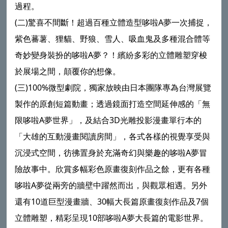
過程。
(二)驚喜不間斷！超過百種立體造型哆啦A夢一次捕捉，
紫色蕃薯、狸貓、野狼、雪人、吸血鬼及多種混合體等
奇妙變身裝扮的哆啦A夢？！繽紛多彩的立體雕塑穿梭
於展場之間，顛覆你的想像。
(三)100%微型劇院，獨家放映由日本團隊專為台灣展覽
製作的原創短篇動畫；透過鏡面打造空間延伸感的「無
限哆啦A夢世界」，及結合3D光雕投影漫畫單行本的
「大雄的互動漫畫閱讀房間」，各式各樣的視覺享受與
沉浸式空間，彷彿置身於充滿奇幻與樂趣的哆啦A夢冒
險故事中。欣賞多幅彩色原畫復刻作品之餘，更有各種
哆啦A夢從兩旁的牆壁中躍然而出，與觀眾相遇。另外
還有10道巨型漫畫牆、30幅大長篇原畫復刻作品及7個
立體雕塑，精彩呈現10部哆啦A夢大長篇的電影世界。