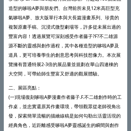
造型的哆啦A夢與朋友們、台灣前所未見12米高巨型充
氣哆啦A夢、放大版單行本與大長篇漫畫系列、珍貴的
複製原畫手稿、沉浸式微型劇場等，許多從未展出過的
豐富內容！透過展覽可深刻感受作者藤子?F?不二雄源
源不斷的靈感與創作過程，其中各種造型的哆啦A夢及
道具，更可培養學生的創意思考與科技想像力。本次展
覽擁有普通特展2-3倍的展品量並規劃在華山四連棟的
大空間，可帶給師生豐富又舒適的觀展體驗。
二、展區亮點：
(一)現場復刻哆啦A夢漫畫作者藤子.F.不二雄創作時的工
作桌，並忠實還原其作畫環境，帶領觀眾從老師視角出
發，探索簡單流暢的描繪線稿是如何勾勒出活靈活現的
經典角色，近距離感受哆啦A夢靈感誕生的瞬間與創作