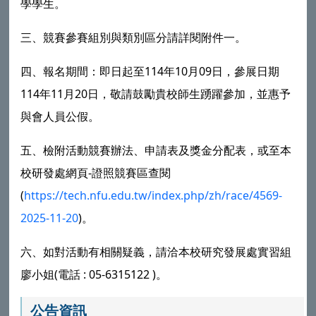
學學生。
三、競賽參賽組別與類別區分請詳閱附件一。
四、報名期間：即日起至114年10月09日，參展日期
114年11月20日，敬請鼓勵貴校師生踴躍參加，並惠予
與會人員公假。
五、檢附活動競賽辦法、申請表及獎金分配表，或至本
校研發處網頁-證照競賽區查閱
(
https://tech.nfu.edu.tw/index.php/zh/race/4569-
2025-11-20
)。
六、如對活動有相關疑義，請洽本校研究發展處實習組
廖小姐(電話 : 05-6315122 )。
公告資訊