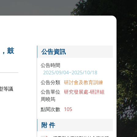
」，鼓
公告資訊
公告時間
2025/09/04~2025/10/18
公告分類
研討會及教育訓練
型等議
公告單位
研究發展處-研評組
周曉筠
點閱次數
105
附 件