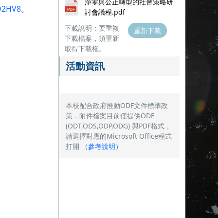
淨零與公正轉型的社會策略研
aD2HV8
。
討會議程.pdf
下載說明：要重複
重新下載
下載檔案，須重新
取得下載權。
活動資訊
本校配合政府推動ODF文件標準政
策，附件檔案目前僅提供ODF
(ODT,ODS,ODP,ODG) 與PDF格式，
請選擇對應的Microsoft Office程式
打開
（
參考說明
）