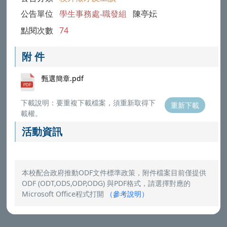
公告單位
學生事務處-職發組
陳亭妘
點閱次數
74
附 件
甄選簡章.pdf
下載說明：要重複下載檔案，須重新取得下
重新下載
載權。
活動資訊
本校配合政府推動ODF文件標準政策，附件檔案目前僅提供
ODF (ODT,ODS,ODP,ODG) 與PDF格式，請選擇對應的
Microsoft Office程式打開
（
參考說明
）